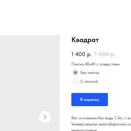
Квадрат
1 400
р.
1 500
р.
Плитка 40х40 с отверстием
Без плитки
С плиткой
В корзину
Вес основания без воды 1,3кг, с во
Универсальное малогабаритное ос
неприхотливое.