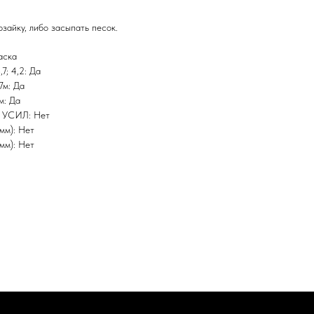
рзайку, либо засыпать песок.
аска
7; 4,2: Да
7м: Да
м: Да
,2 УСИЛ: Нет
мм): Нет
мм): Нет