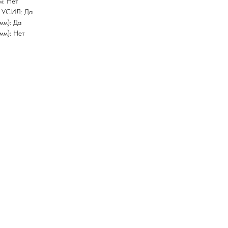
м: Нет
,2 УСИЛ: Да
мм): Да
мм): Нет