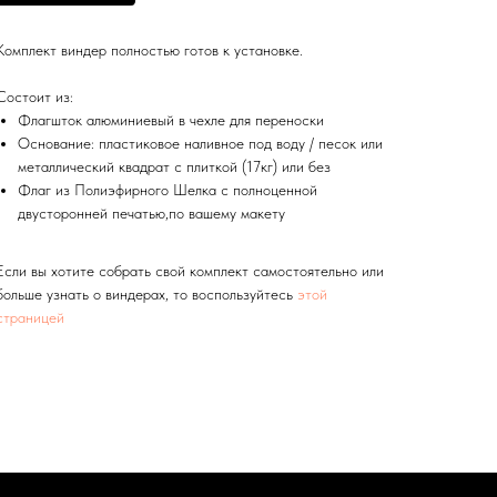
Комплект виндер полностью готов к установке.
Состоит из:
Флагшток алюминиевый в чехле для переноски
Основание: пластиковое наливное под воду / песок или
металлический квадрат с плиткой (17кг) или без
Флаг из Полиэфирного Шелка с полноценной
двусторонней печатью,по вашему макету
Если вы хотите собрать свой комплект самостоятельно или
больше узнать о виндерах, то воспользуйтесь
этой
страницей