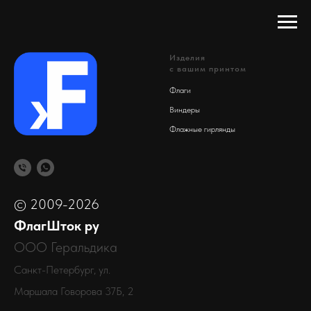
Изделия
с вашим принтом
Флаги
Виндеры
Флажные гирлянды
© 2009-2026
ФлагШток ру
ООО Геральдика
Санкт-Петербург, ул.
Маршала Говорова 37Б, 2