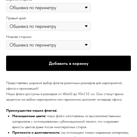
Правый край
Нижняя сторона
Добавить в корзину
Представляем широкий выбор флагов различных размеров для мероприятий,
офиса и промоакций!
Наши флаги доступны в размерах от 40х60 до 90х135 см. Они станут ярким
акцентом на любом мероприятии или гармонично дополнят интерьер офиса.
Преимущества наших флагов:
Насыщенные цвета:
наши флаги изготовлены из высококачественных
материалов с использованием сублимационной печати, что сохраняет
яркость цветов даже после многократных стирок.
Прочность и долговечность:
мы используем только надежные материалы,